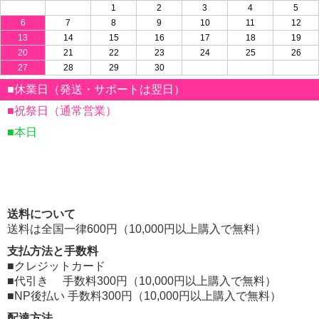
1
2
3
4
5
6
7
8
9
10
11
12
13
14
15
16
17
18
19
20
21
22
23
24
25
26
27
28
29
30
■休業日（発送・サポートは翌日）
■祝祭日（通常営業）
■本日
送料について
送料は全国一律600円（10,000円以上購入で無料）
支払方法と手数料
■クレジットカード
■代引き 手数料300円（10,000円以上購入で無料）
■NP後払い 手数料300円（10,000円以上購入で無料）
配達方法