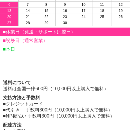
6
7
8
9
10
11
12
13
14
15
16
17
18
19
20
21
22
23
24
25
26
27
28
29
30
■休業日（発送・サポートは翌日）
■祝祭日（通常営業）
■本日
送料について
送料は全国一律600円（10,000円以上購入で無料）
支払方法と手数料
■クレジットカード
■代引き 手数料300円（10,000円以上購入で無料）
■NP後払い 手数料300円（10,000円以上購入で無料）
配達方法