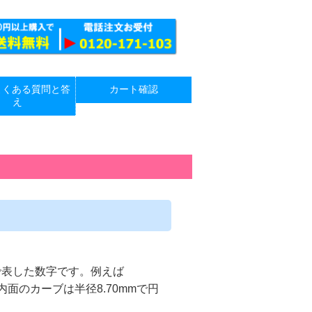
よくある質問と答
カート確認
え
で表した数字です。例えば
内面のカーブは半径8.70mmで円