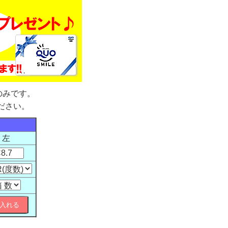
mのみです。
ださい。
左