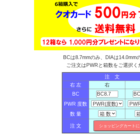
BCは8.7mmのみ、DIAは14.0m
ご注文はPWRと箱数をご選択く
注 文
右 左
右
BC
PWR 度数
数 量
注 文