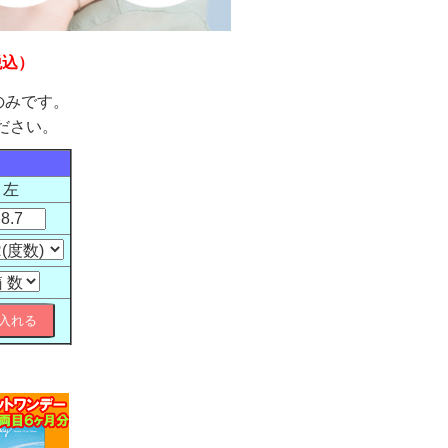
税込）
mのみです。
ださい。
左