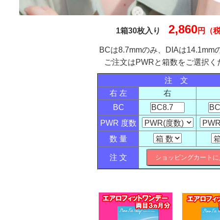
2,860
1箱30枚入り
円（
BCは8.7mmのみ、DIAは14.1m
ご注文はPWRと箱数をご選択く
注 文
右 左
右
BC
PWR 度数
数 量
注 文