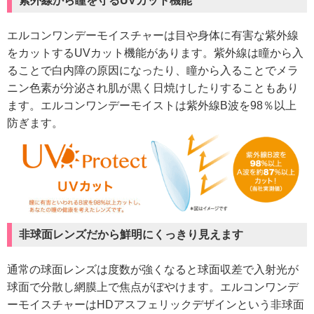
紫外線から瞳を守るUVカット機能
エルコンワンデーモイスチャーは目や身体に有害な紫外線
をカットするUVカット機能があります。紫外線は瞳から入
ることで白内障の原因になったり、瞳から入ることでメラ
ニン色素が分泌され肌が黒く日焼けしたりすることもあり
ます。エルコンワンデーモイストは紫外線B波を98％以上
防ぎます。
非球面レンズだから鮮明にくっきり見えます
通常の球面レンズは度数が強くなると球面収差で入射光が
球面で分散し網膜上で焦点がぼやけます。エルコンワンデ
ーモイスチャーはHDアスフェリックデザインという非球面