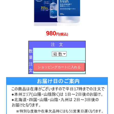
980
円(税込)
注 文
数
量
注
文