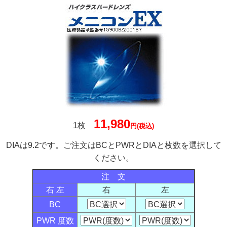
11,980
1枚
円(税込)
DIAは9.2です。ご注文はBCとPWRとDIAと枚数を選択して
ください。
注 文
右 左
右
左
BC
PWR 度数