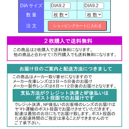
DIA サイズ
数 量
注 文