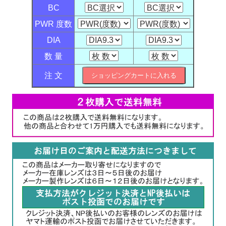
BC
PWR 度数
DIA
数 量
注 文