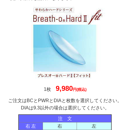
9,980
1枚
円(税込)
ご注文はBCとPWRとDIAと枚数を選択してください。
DIAは9.3以外の場合は選択してください。
注 文
右 左
右
左