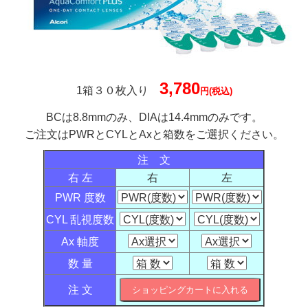
3,780
1箱３０枚入り
円(税込)
BCは8.8mmのみ、DIAは14.4mmのみです。
ご注文はPWRとCYLとAxと箱数をご選択ください。
注 文
右 左
右
左
PWR 度数
CYL 乱視度数
Ax 軸度
数 量
注 文