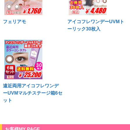
フェリアモ
アイコフレワンデーUVMト
ーリック30枚入
遠近両用アイコフレワンデ
ーUVMマルチステージ箱6セ
ット
お客様MY PAGE