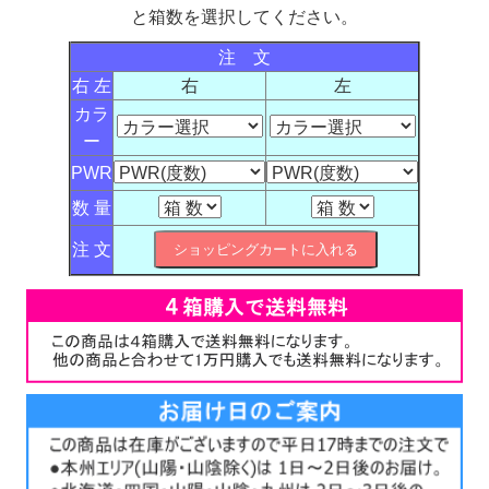
と箱数を選択してください。
注 文
右 左
右
左
カラ
ー
PWR
数 量
注 文