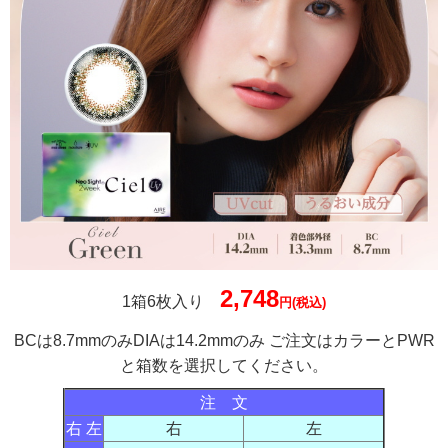
2,748
1箱6枚入り
円(税込)
BCは8.7mmのみDIAは14.2mmのみ ご注文はカラーとPWR
と箱数を選択してください。
注 文
右 左
右
左