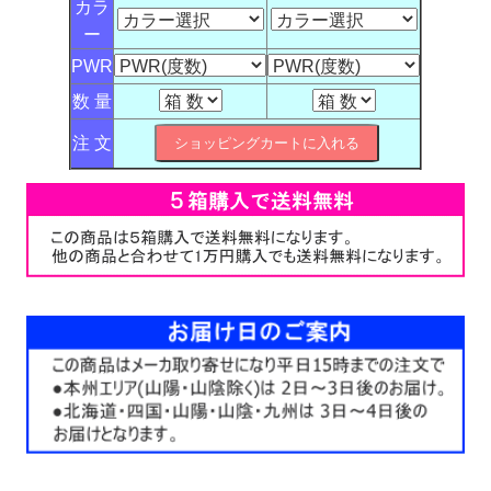
カラ
ー
PWR
数 量
注 文