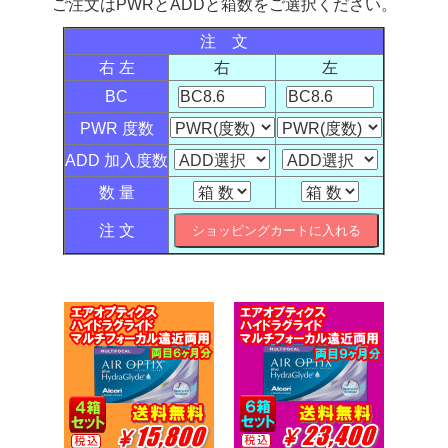
ご注文はPWRとADDと箱数をご選択ください。
注 文
右 左
右
左
BC
PWR 度数
ADD 加入度数
数 量
注 文