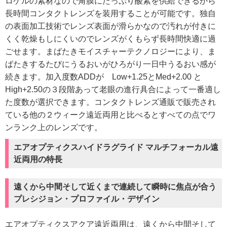
ロゲルの素材なので角膜にたっぷり酸素を供給できるから
長時間コンタクトレンズを装用することが可能です。独自
の表面加工技術でレンズ表面が滑らかなので汚れが付きに
くく乾燥もしにくいのでレンズがくもらず長時間快適に過
ごせます。まばたきモイスチャーテクノロジーにより、ま
ばたきするたびにうるおいがひろがり一日中うるおい感が
続きます。加入度数ADDが Low+1.25とMed+2.00 と
High+2.50の３段階あって老眼の進行具合によって一番適し
た度数が選択できます。コンタクトレンズ通販で販売され
ている他の２ウィーク遠近両用と比べるとすべての点でワ
ンランク上のレンズです。
エアオプティクスハイドラグライド マルチフォーカル遠
近両用の特長
遠くから中間そして近くまで連続して瞬時に焦点が合う
プレシジョン・プロファイル・デザイン
エアオプティクスアクア遠近両用は、遠くから中間そして