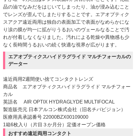
品の油でなみだをはじいてしまったり、油が浸み込むこと
でレンズが歪んでしまたりすることです。エアオプティク
スアクア遠近両用は独自の表面加工で表面がなめらかにな
り涙の膜が均一に拡がりうるおいのヴェールなることで汚
れが付着しなくなりました。汚れによる乾燥や異物感も少
なく長時間うるおいの続く快適な視界が広がります。
エアオプティクスハイドラグライド マルチフォーカルの
データー
遠近両用2週間使い捨てコンタクトレンズ
商品名 エアオプティクスハイドラグライド マルチフォー
カル
英語名 AIR OPTIX HYDRAGLYDE MULTIFOCAL
製造販売元 日本アルコン株式会社（旧名チバビジョン）
医療用具承認番号 22000BZX00109000
1箱6枚入り（片目３か月分）定価オープン価格
おすすめ遠近両用コンタクト