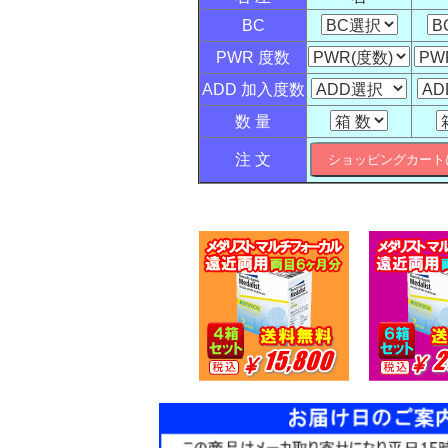
BC
PWR 度数
ADD 加入度数
数 量
注 文