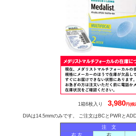
3,980
1箱6枚入り
円(税
DIAは14.5mmのみです。 ご注文はBCとPWRと
注 文
右 左
右