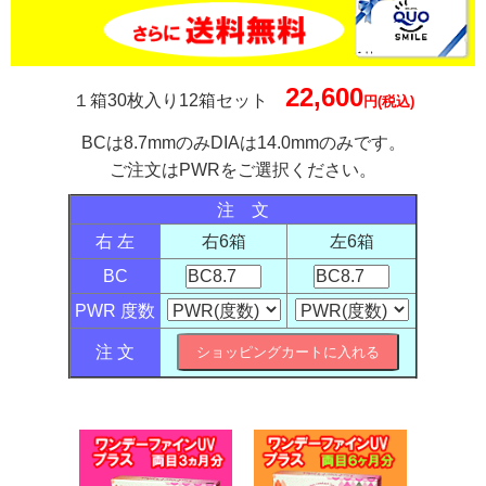
22,600
１箱30枚入り12箱セット
円(税込)
BCは8.7mmのみDIAは14.0mmのみです。
ご注文はPWRをご選択ください。
注 文
右 左
右6箱
左6箱
BC
PWR 度数
注 文