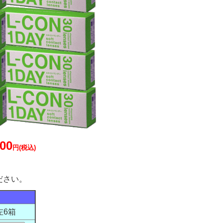
200
円(税込)
。
ださい。
左6箱