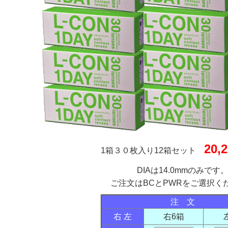
20,
1箱３０枚入り12箱セット
DIAは14.0mmのみです
ご注文はBCとPWRをご選択く
注 文
右 左
右6箱