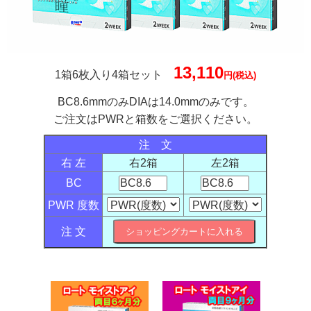
13,110
1箱6枚入り4箱セット
円(税込)
BC8.6mmのみDIAは14.0mmのみです。
ご注文はPWRと箱数をご選択ください。
注 文
右 左
右2箱
左2箱
BC
PWR 度数
注 文